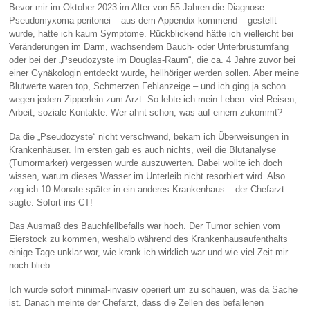
Bevor mir im Oktober 2023 im Alter von 55 Jahren die Diagnose
Pseudomyxoma peritonei – aus dem Appendix kommend – gestellt
wurde, hatte ich kaum Symptome. Rückblickend hätte ich vielleicht bei
Veränderungen im Darm, wachsendem Bauch- oder Unterbrustumfang
oder bei der „Pseudozyste im Douglas-Raum“, die ca. 4 Jahre zuvor bei
einer Gynäkologin entdeckt wurde, hellhöriger werden sollen. Aber meine
Blutwerte waren top, Schmerzen Fehlanzeige – und ich ging ja schon
wegen jedem Zipperlein zum Arzt. So lebte ich mein Leben: viel Reisen,
Arbeit, soziale Kontakte. Wer ahnt schon, was auf einem zukommt?
Da die „Pseudozyste“ nicht verschwand, bekam ich Überweisungen in
Krankenhäuser. Im ersten gab es auch nichts, weil die Blutanalyse
(Tumormarker) vergessen wurde auszuwerten. Dabei wollte ich doch
wissen, warum dieses Wasser im Unterleib nicht resorbiert wird. Also
zog ich 10 Monate später in ein anderes Krankenhaus – der Chefarzt
sagte: Sofort ins CT!
Das Ausmaß des Bauchfellbefalls war hoch. Der Tumor schien vom
Eierstock zu kommen, weshalb während des Krankenhausaufenthalts
einige Tage unklar war, wie krank ich wirklich war und wie viel Zeit mir
noch blieb.
Ich wurde sofort minimal-invasiv
operiert um zu schauen, was da Sache
ist. Danach meinte der Chefarzt, dass die Zellen des befallenen