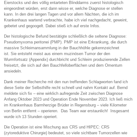
Eierstocks und des völlig entarteten Blinddarms zuerst histologisch
eingeordnet würden, erst dann wisse er, welche Diagnose er stellen
kann. In den drei langen Tagen und vor allem Nächten, die ich im
Krankenhaus wartend verbrachte, habe ich viel nachgedacht, geweint,
gebetet und gegoogelt. Dabei stieß ich auf erste Infos.
Der histologische Befund bestätigte schließlich die seltene Diagnose:
Pseudomyxoma peritonei (PMP). PMP ist eine Erkrankung, die durch
massive Schleimansammlung in der Bauchhöhle gekennzeichnet
ist. Sie entsteht meist aus einem muzinösen Tumor der den
Wurmfortsatz (Appendix) durchbricht und Schleim produzierende Zellen
freisetzt, die sich auf den Bauchfelloberflächen und dem Omentum
ansiedeln.
Dank meiner Recherche mit den nun treffenden Schlagworten fand ich
diese Seite der Selbsthilfe recht schnell und nahm Kontakt auf. Bernd
meldete sich fix – eine wirklich aufregende Zeit zwischen Diagnose
Anfang Oktober 2023 und Operation Ende November 2023. Ich ließ mich
im Krankenhaus Barmherzige Brüder in Regensburg – viele Kilometer
von Berlin entfernt – operieren. Das Team war erstaunlich! Insgesamt
wurde ich 13 Stunden operiert.
Die Operation ist eine Mischung aus CRS und HIPEC: CRS
(zytoreduktive Chirurgie) bedeutet, so viele sichtbare Tumorzellen wie