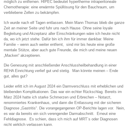
möglich zu entfernen. HIPEC bedeutet hypertherme intraperitoneale
Chemotherapie: eine erwärmte Spüllösung für den Bauchraum, um
verbliebene Zellen zu bekämpfen.
Ich wurde nach elf Tagen entlassen. Mein Mann Thomas blieb die ganze
Zeit an meiner Seite und fuhr uns nach Hause. Ohne seine loyale
Begleitung und Akzeptanz aller Einschränkungen wäre ich heute nicht
da, wo ich jetzt stehe. Dafür bin ich ihm für immer dankbar. Meine
Familie – wenn auch weiter entfernt, sind mir bis heute eine große
mentale Stütze, aber auch gute Freunde, die mich und meine neuen
„Macken“ akzeptieren.
Die Genesung mit anschließender Anschlussheilbehandlung in einer
REHA Einrichtung verlief gut und stetig. Man könnte meinen – Ende
gut, alles gut?
Leider erlitt ich im August 2024 ein Darmverschluss mit erheblichen und
bleibenden Komplikationen. Das war ein echter Rückschlag. Bereits im
März 2024 hatte ich starke Schmerzen und Erbrechen – Notarzt,
renommiertes Krankenhaus, und dann die Entlassung mit der sicheren
Diagnose „Gastritis“. Die vorangegangenen OP-Berichte lagen vor. Nein,
es war da bereits ein sich verengender Darmabschnitt. Erneut eine
Fehldiagnose. Es schien, dass ich mich auf MRT´s oder Diagnosen
nicht wirklich verlassen kann.