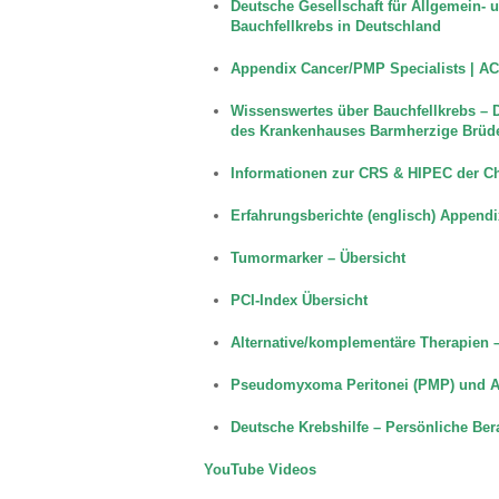
Deutsche Gesellschaft für Allgemein- un
Bauchfellkrebs in Deutschland
Appendix Cancer/PMP Specialists | AC
Wissenswertes über Bauchfellkrebs – 
des Krankenhauses Barmherzige Brüd
Informationen zur CRS & HIPEC der Cha
Erfahrungsberichte (englisch)
Appendi
Tumormarker – Übersicht
PCI-Index Übersicht
Alternative/komplementäre Therapien
–
Pseudomyxoma Peritonei (PMP) und Ap
Deutsche Krebshilfe – Persönliche Ber
YouTube Videos