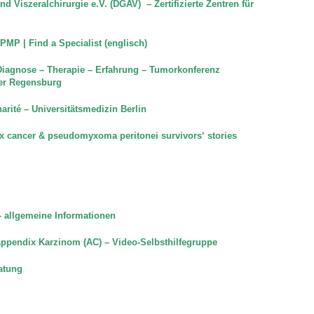
d Viszeralchirurgie e.V. (DGAV) – Zertifizierte Zentren für
PMP | Find a Specialist
(englisch)
Diagnose – Therapie – Erfahrung – Tumorkonferenz
er Regensburg
rité – Universitätsmedizin Berlin
x cancer & pseudomyxoma peritonei survivors‘ stories
 allgemeine Informationen
pendix Karzinom (AC) – Video-Selbsthilfegruppe
atung