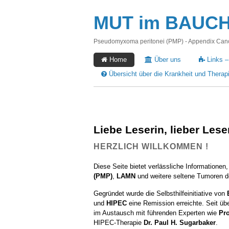
MUT im BAUCH -
Pseudomyxoma peritonei (PMP) - Appendix Cance
Home
Über uns
Links –
Übersicht über die Krankheit und Therap
Liebe Leserin, lieber Les
HERZLICH WILLKOMMEN !
Diese Seite bietet verlässliche Informatione
(PMP)
,
LAMN
und weitere seltene Tumoren d
Gegründet wurde die Selbsthilfeinitiative von
und
HIPEC
eine Remission erreichte. Seit übe
im Austausch mit führenden Experten wie
Pro
HIPEC-Therapie
Dr. Paul H. Sugarbaker
.