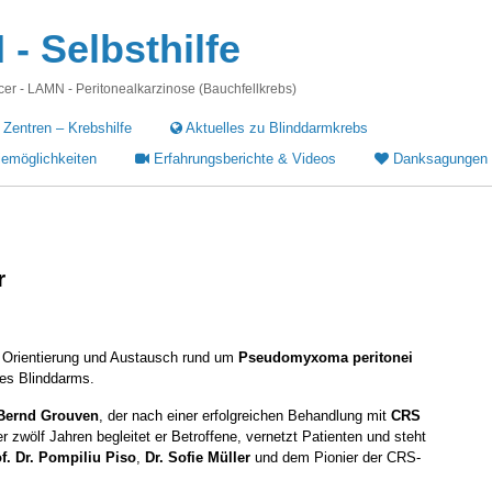
 Selbsthilfe
r - LAMN - Peritonealkarzinose (Bauchfellkrebs)
 Zentren – Krebshilfe
Aktuelles zu Blinddarmkrebs
iemöglichkeiten
Erfahrungsberichte & Videos
Danksagungen
er
n, Orientierung und Austausch rund um
Pseudomyxoma peritonei
es Blinddarms.
Bernd Grouven
, der nach einer erfolgreichen Behandlung mit
CRS
r zwölf Jahren begleitet er Betroffene, vernetzt Patienten und steht
f. Dr. Pompiliu Piso
,
Dr. Sofie Müller
und dem Pionier der CRS-