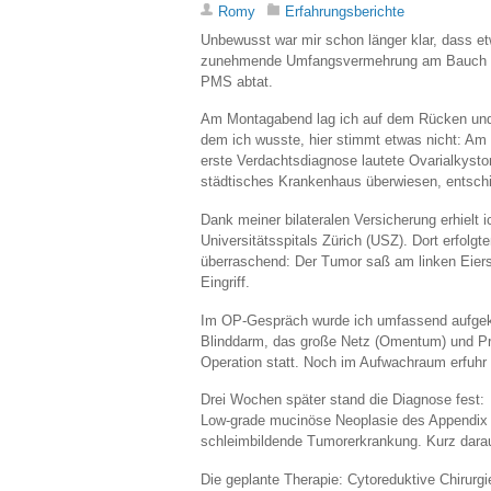
Romy
Erfahrungsberichte
Unbewusst war mir schon länger klar, dass e
zunehmende Umfangsvermehrung am Bauch an
PMS abtat.
Am Montagabend lag ich auf dem Rücken und 
dem ich wusste, hier stimmt etwas nicht: Am 
erste Verdachtsdiagnose lautete Ovarialkysto
städtisches Krankenhaus überwiesen, entschie
Dank meiner bilateralen Versicherung erhielt
Universitätsspitals Zürich (USZ). Dort erfo
überraschend: Der Tumor saß am linken Eiers
Eingriff.
Im OP-Gespräch wurde ich umfassend aufgekl
Blinddarm, das große Netz (Omentum) und Pro
Operation statt. Noch im Aufwachraum erfuhr 
Drei Wochen später stand die Diagnose fest:
Low-grade mucinöse Neoplasie des Appendix
schleimbildende Tumorerkrankung. Kurz darau
Die geplante Therapie: Cytoreduktive Chirurg