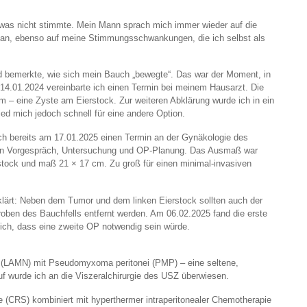
twas nicht stimmte. Mein Mann sprach mich immer wieder auf die
, ebenso auf meine Stimmungsschwankungen, die ich selbst als
bemerkte, wie sich mein Bauch „bewegte“. Das war der Moment, in
14.01.2024 vereinbarte ich einen Termin bei meinem Hausarzt. Die
m – eine Zyste am Eierstock. Zur weiteren Abklärung wurde ich in ein
d mich jedoch schnell für eine andere Option.
 ich bereits am 17.01.2025 einen Termin an der Gynäkologie des
lgten Vorgespräch, Untersuchung und OP-Planung. Das Ausmaß war
tock und maß 21 × 17 cm. Zu groß für einen minimal-invasiven
ärt: Neben dem Tumor und dem linken Eierstock sollten auch der
ben des Bauchfells entfernt werden. Am 06.02.2025 fand die erste
ich, dass eine zweite OP notwendig sein würde.
 (LAMN) mit Pseudomyxoma peritonei (PMP) – eine seltene,
f wurde ich an die Viszeralchirurgie des USZ überwiesen.
ie (CRS) kombiniert mit hyperthermer intraperitonealer Chemotherapie